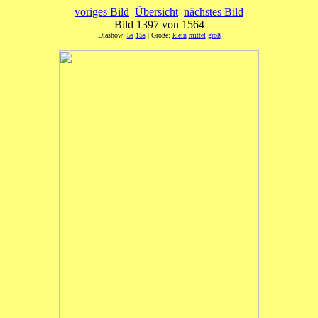
voriges Bild
Übersicht
nächstes Bild
Bild 1397 von 1564
Diashow:
5s
15s
| Größe:
klein
mittel
groß